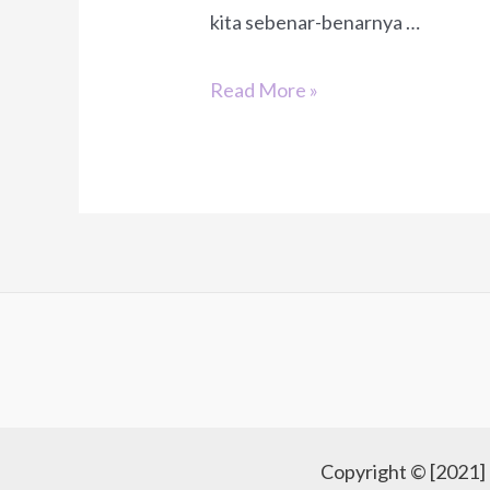
kita sebenar-benarnya …
Dimanakah
Read More »
Terletaknya
Jiwa.
Copyright © [2021]