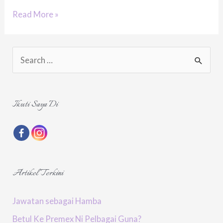
“Sapu
Read More »
Minyak
Lepaih
S
Tu
e
Urut
a
Labu
r
Ikuti Saya Di
Betih
c
Tu.”
h
f
o
Artikel Terkini
r
:
Jawatan sebagai Hamba
Betul Ke Premex Ni Pelbagai Guna?