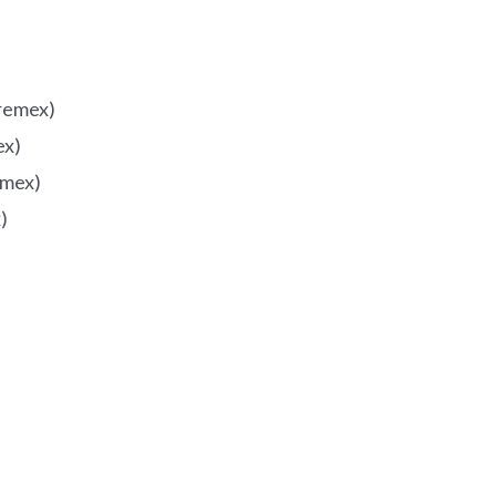
Premex)
ex)
emex)
)