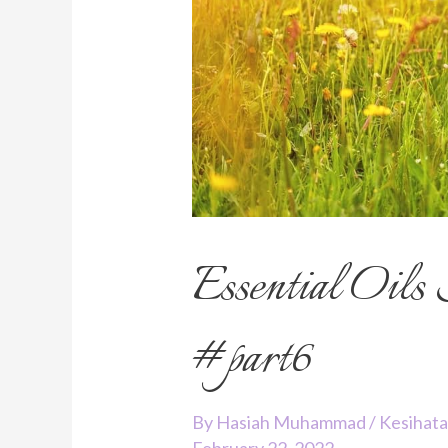
Essential Oil
#part6
By
Hasiah Muhammad
/
Kesihat