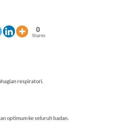
0
Shares
hagian respiratori.
gan optimum ke seluruh badan.