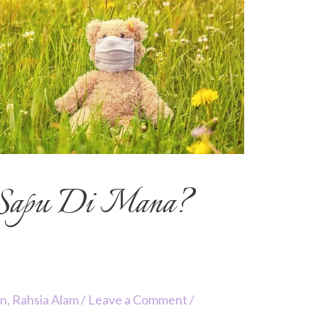
s Sapu Di Mana?
an
,
Rahsia Alam
/
Leave a Comment
/