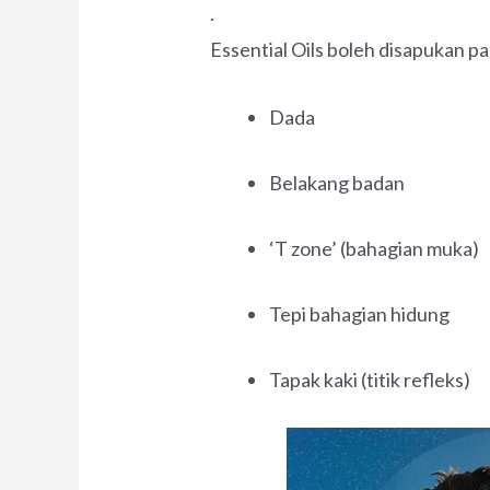
.
Essential Oils boleh disapukan p
Dada
Belakang badan
‘T zone’ (bahagian muka)
Tepi bahagian hidung
Tapak kaki (titik refleks)