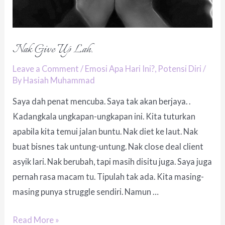
Nak Give Up Lah.
Leave a Comment
/
Emosi Apa Hari Ini?
,
Potensi Diri
/
By
Hasiah Muhammad
Saya dah penat mencuba. Saya tak akan berjaya. .
Kadangkala ungkapan-ungkapan ini. Kita tuturkan
apabila kita temui jalan buntu. Nak diet ke laut. Nak
buat bisnes tak untung-untung. Nak close deal client
asyik lari. Nak berubah, tapi masih disitu juga. Saya juga
pernah rasa macam tu. Tipulah tak ada. Kita masing-
masing punya struggle sendiri. Namun …
Nak
Read More »