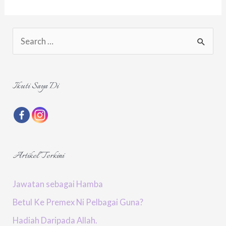
Give
Up
S
Lah.
e
a
r
Ikuti Saya Di
c
h
f
o
Artikel Terkini
r
:
Jawatan sebagai Hamba
Betul Ke Premex Ni Pelbagai Guna?
Hadiah Daripada Allah.