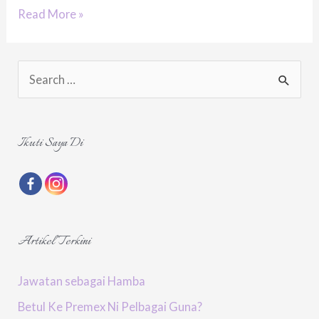
Kita
Read More »
Sedut
Molekul
S
Tidak
e
Bahaya
a
Ke?
r
Ikuti Saya Di
c
h
f
o
Artikel Terkini
r
:
Jawatan sebagai Hamba
Betul Ke Premex Ni Pelbagai Guna?