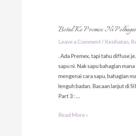
Betul Ke Premex Ni Pelbaga
Leave a Comment
/
Kesihatan
,
R
. Ada Premex, tapi tahu diffuse j
sapu ni. Nak sapu bahagian mana p
mengenai cara sapu, bahagian ma
lenguh badan. Bacaan lanjut di SINI.
Part 3 : …
Betul
Read More »
Ke
Premex