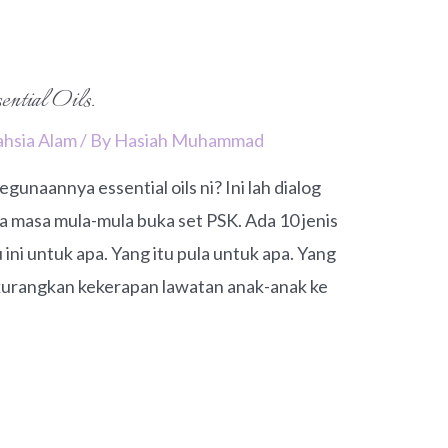
ential Oils.
ahsia Alam
/ By
Hasiah Muhammad
unaannya essential oils ni? Ini lah dialog
a masa mula-mula buka set PSK. Ada 10 jenis
ni untuk apa. Yang itu pula untuk apa. Yang
k kurangkan kekerapan lawatan anak-anak ke