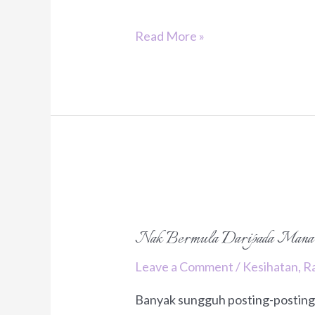
Tiga
Read More »
Bulan
Lebih
Sahaja
Sudah
Balik
Modal.
Nak Bermula Daripada Mana
Leave a Comment
/
Kesihatan
,
R
Banyak sungguh posting-posting