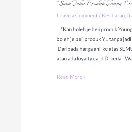
“Saya Tahu Produk Young Livi
Leave a Comment
/
Kesihatan
,
R
. . “Kan boleh je beli produk Young 
boleh je beli produk YL tanpa jadi 
Daripada harga ahli ke atas SEM
atau ada loyalty card Di kedai ‘W
“Saya
Read More »
Tahu
Produk
Young
Living
Ini