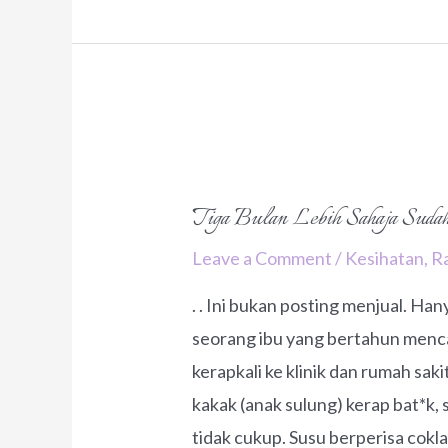
Ni
Pelbagai
Guna?
Tiga Bulan Lebih Sahaja Suda
Leave a Comment
/
Kesihatan
,
R
. . Ini bukan posting menjual. H
seorang ibu yang bertahun menca
kerapkali ke klinik dan rumah sak
kakak (anak sulung) kerap bat*k, 
tidak cukup. Susu berperisa cokl