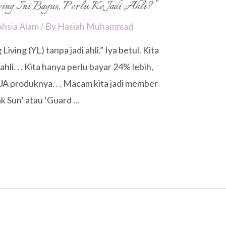
ng Ini Bagus, Perlu Ke Jadi Ahli?”
ahsia Alam
/ By
Hasiah Muhammad
Living (YL) tanpa jadi ahli.” Iya betul. Kita
ahli. . . Kita hanya perlu bayar 24% lebih,
UA produknya. . . Macam kita jadi member
ak Sun’ atau ‘Guard …