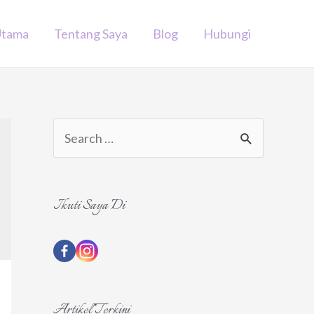
Utama
Tentang Saya
Blog
Hubungi
S
e
a
Ikuti Saya Di
r
c
h
f
o
Artikel Terkini