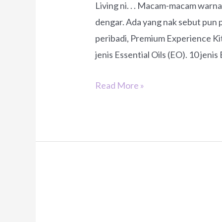
Living ni. . . Macam-macam warn
dengar. Ada yang nak sebut pun p
peribadi, Premium Experience Ki
jenis Essential Oils (EO). 10 jenis 
Nak
Read More »
Bermula
Daripada
Mana
Ye?