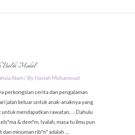
h Balik Modal.
ahsia Alam
/ By
Hasiah Muhammad
anya perkongsian cerita dan pengalaman
ri jalan keluar untuk anak-anaknya yang
it untuk mendapatkan rawatan. . . Dahulu
sels*ma & dem*m. Iyalah, masa tu ilmu pun
at dan minuman rib*n* adalah …