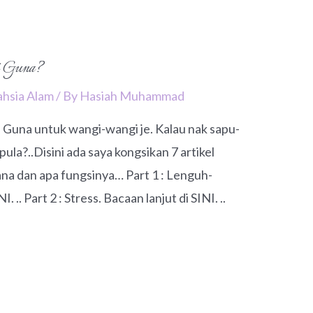
i Guna?
ahsia Alam
/ By
Hasiah Muhammad
e. Guna untuk wangi-wangi je. Kalau nak sapu-
ula?..Disini ada saya kongsikan 7 artikel
na dan apa fungsinya… Part 1 : Lenguh-
 .. Part 2 : Stress. Bacaan lanjut di SINI. ..