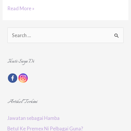
Tidak
Read More »
Tahu
Nak
S
Sapu
e
Essential
a
Oils
r
Ikuti Saya Di
Di
c
Mana?
h
f
o
Artikel Terkini
r
:
Jawatan sebagai Hamba
Betul Ke Premex Ni Pelbagai Guna?