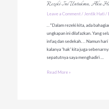
Rezeki Ini Untukmu, Aku Ha
Leave a Comment
/
Jentik Hati
/
. . “Dalam rezeki kita, ada bahagian
ungkapan ini dilafazkan. Yang sel
infaq dan sedekah. . . Namun hari
kalanya ‘hak’ kita juga sebenarnya 
sepatutnya saya menghadiri …
Rezeki
Read More »
Ini
Untukmu,
Aku
Hanya