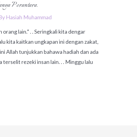
nya Perantara.
 By
Hasiah Muhammad
 orang lain.” . . Seringkali kita dengar
alu kita kaitkan ungkapan ini dengan zakat,
 ini Allah tunjukkan bahawa hadiah dan ada
terselit rezeki insan lain. . . Minggu lalu