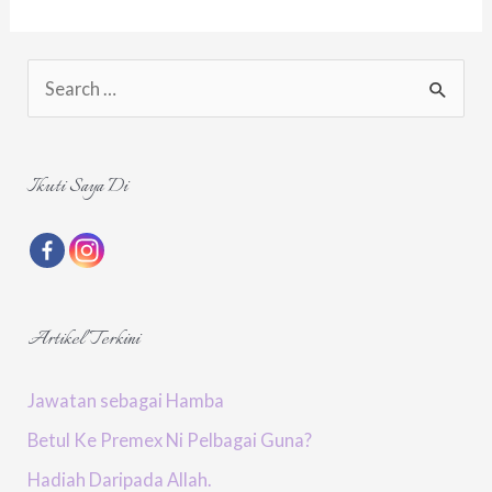
S
e
a
r
Ikuti Saya Di
c
h
f
o
Artikel Terkini
r
:
Jawatan sebagai Hamba
Betul Ke Premex Ni Pelbagai Guna?
Hadiah Daripada Allah.