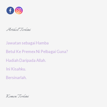
c
h
f
o
Artikel Terkini
r
:
Jawatan sebagai Hamba
Betul Ke Premex Ni Pelbagai Guna?
Hadiah Daripada Allah.
Ini Kisahku.
Bersinarlah.
Komen Terkini