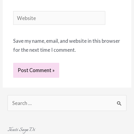
Website
Save my name, email, and website in this browser
for the next time I comment.
S
e
a
r
Ikuti Saya Di